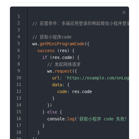
// 前置条件：多端应用登录的唤起微信小程序登录成
// 获取小程序code
wx
.
getMiniProgramCode
(
{
success
(
res
)
{
if
(
res
.
code
)
{
// 发起网络请求
      wx
.
request
(
{
url
:
'https://example.com/onLogin'
,
data
:
{
code
:
 res
.
code

}
}
)
}
else
{
      console
.
log
(
'获取小程序 code 失败！'
+
 
}
}