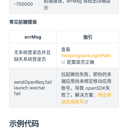
前端错误，errMsg 将给出详细提
-700000
示
常见前端错误
errMsg
指引
查看
无系统登录态并且
miniprogramLoginPath
缺失系统登录页
open in new window
配置是否正确
拉起微信失败，即你的多
端应用尚未绑定移动应用
sendOpenReq:fail
launch wechat
账号，导致 openSDK失
fail
败了。解决方案：
绑定移
open in new wind
动应用账号
示例代码