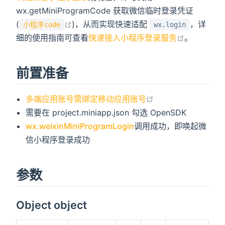
wx.getMiniProgramCode 获取微信临时登录凭证
open in new window
(
)，从而实现快速适配
，详
小程序code
wx.login
open in n
细的使用指南可查看
快速接入小程序登录服务
。
前置准备
open in new wind
多端应用账号需绑定移动应用账号
需要在 project.miniapp.json 勾选 OpenSDK
wx.weixinMiniProgramLogin
调用成功，即唤起微
信小程序登录成功
参数
Object object