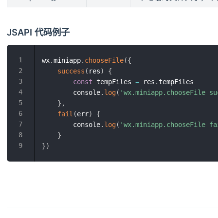
JSAPI 代码例子
wx
.
miniapp
.
chooseFile
(
{
success
(
res
)
{
const
 tempFiles 
=
 res
.
tempFiles

        console
.
log
(
'wx.miniapp.chooseFile su
}
,
fail
(
err
)
{
        console
.
log
(
'wx.miniapp.chooseFile fa
}
}
)