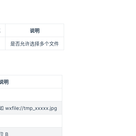
填
说明
是否允许选择多个文件
说明
ile://tmp_xxxxx.jpg
 B